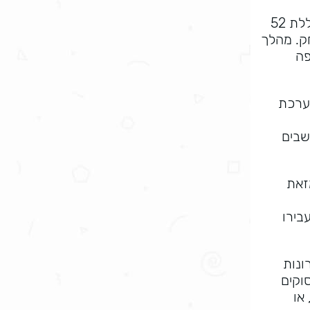
משחקי הסוליטר מושתתים על עקרונות דומים ומשתמשים בחבילת קלפים מסורתית (חבילה אנגלו אמריקאית) הכוללת 52
ק. מהלך
פה
ערכת
מחשבים
זאת
בירו
ונות
וקים
או