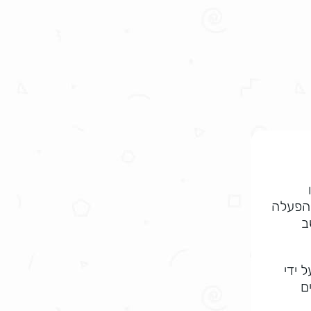
ההפעלה
ב
 ידי
ם