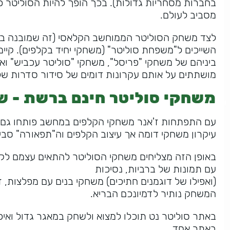
בחברות מסחריות גדולות). בכך הופך להיות הסוליטר 
מסביב לעולם.
לצד משחק הסוליטר הממוחשב הקלאסי (זה שמובנה במע
השייכים ל"משפחת סוליטר" (משחקי יחיד בקלפים). קי
ביניהם של משחקי "פריסל", משחקי "סוליטר עכביש" ואח
מושתתים על אותם עקרונות דומים של סידור סדרות של
משחקי סוליטר חינם ברשת - שח
עם התפתחות ז'אנר משחקי הקלפים במחשב פותחו גם מ
עיקרון משחקי דומה אך עיצוב הקלפים וה"תפאורה" ס
באופן הזה מצליחים משחקי הסוליטר להתאים עצמם לקה
עם תמונות של ברביות, נסיכות
(ואפילו של דוגמנים חתיכים) משחקי בנים עם מפלצות, 
המשחק נותיר לדמיונכם הבריא.
באתר סוליטר נט תוכלו למצוא ולשחק במאגר גדול ואיכ
באתר אחד.