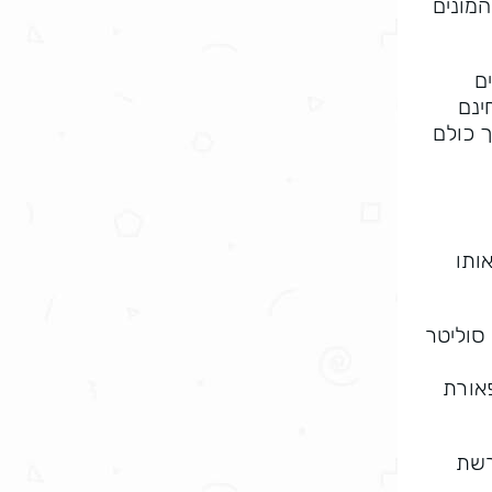
מונים
ם
ינם
ך כולם
ותו
סוליטר
פאורת
רשת