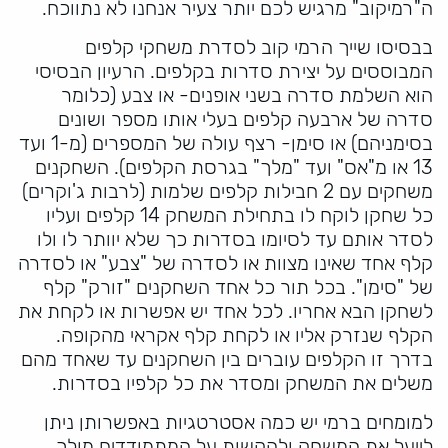
ה"רמיקוב" מרגיש לכם יותר צעיר אנחנו לא נתווכח.
בבסיסו שייך הרמי קוב לסדרת משחקי קלפים
המבוססים על יצירת סדרות בקלפים. הרעיון הבסיסי
הוא השלמת סדרה בשני אופנים- או צבע (כלומר
סדרה של ארבעה קלפים בעלי אותו מספר ושונים
בסימניהם) או סימן- רצף עולה של המספרים (מ-1 ועד
13 או מ"אס" ועד "מלך" בגרסת הקלפים). השחקנים
משחקים עם 2 חבילות קלפים שלמות (לרבות ג'וקרים)
כל שחקן לוקח לו בתחילת המשחק 14 קלפים ועליו
לסדר אותם עד לסיומו בסדרות כך שלא יוותר לו ולו
קלף אחד שאינו מצוות או לסדרה של "צבע" או לסדרה
של "סימן". בכל תור כל אחד השחקנים "זורק" קלף
לשחקן הבא אחריו. לכל אחד יש אפשרות או לקחת את
הקלף שנזרק אליו או לקחת קלף אקראי מהקופה.
בדרך זו הקלפים עוברים בין השחקנים עד שאחד מהם
משלים את המשחק ומסדר את כל קלפיו בסדרות.
למומחים ברמי יש כמה אסטרטגיות באפשרותן ניתן
לייעל את המשחק ולהקשות על המתמודדים מולך