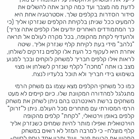
לדעת מה מצבך ועד כמה קרוב אתה להשלים את
סידור הסדרות בקלפים שלך. אסטרטגיה אחת היא
להמעיט ככל שניתן בלקיחת הקלפים שנזרקו אליך (כי
כך המתמודדים האחרים יודעים אלו קלפים אתה צריך)
ולהעדיף לקחת מהקופה, בכל מקרה לעולם אל תראה
"נלהב" מידי בעת לקיחת קלף שנזרק אליך. שיטה
אחרת היא לעקוף כל העת אלו קלפים נזרקים לשולחן,
לראות אילו קלפים חבריך למשחק לוקחים ובכך למנוע
מצב בו אתה "מחכה" לקלף שנזרק לשולחן או מצוי
בשימוש בידי חבריך ולא תוכל בלעדיו לנצח.
כמו כל משחקי הקלפים מצא עצמו גם משחק הרמי
מתגלגל למהדורה המקוונת שלו. כיום קיימים לא מעט
משחקים ברשת האינטרנט בהם ניתן לשחק את משחק
הרמי המסורתי עם מתחרים מכל העולם. ניתן ל"זרוק"
קלפים באופן וירטואלי, "לקחת" קלפים מהקופה
הוירטואלית ואפילו מותר להיות שמחים כשנזרק אליך
קלף מוצלח- כי למרבה המזל לא רואים במשחק
המקוון את הבעות פניך. ועוד יתרון אחד נוסף לסיום-